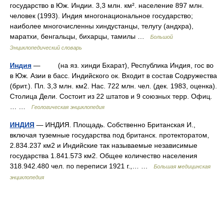
государство в Юж. Индии. 3,3 млн. км². население 897 млн.
человек (1993). Индия многонациональное государство;
наиболее многочисленны хиндустанцы, телугу (андхра),
маратхи, бенгальцы, бихарцы, тамилы …
Большой
Энциклопедический словарь
Индия
— (на яз. хинди Бхарат), Республика Индия, гос во
в Юж. Азии в басс. Индийского ок. Входит в состав Содружества
(брит.). Пл. 3,3 млн. км2. Нас. 722 млн. чел. (дек. 1983, оценка).
Столица Дели. Состоит из 22 штатов и 9 союзных терр. Офиц.
… …
Геологическая энциклопедия
ИНДИЯ
— ИНДИЯ. Площадь. Собственно Британская И.,
включая туземные государства под британск. протекторатом,
2.834.237 км2 и Индийские так называемые независимые
государства 1.841.573 км2. Общее количество населения
318.942.480 чел. по переписи 1921 г.,… …
Большая медицинская
энциклопедия