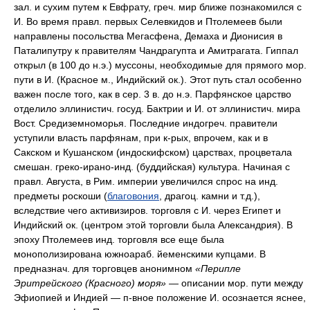
зал. и сухим путем к Евфрату, греч. мир ближе познакомился с
И. Во время правл. первых Селевкидов и Птолемеев были
направлены посольства Мегасфена, Демаха и Дионисия в
Паталипутру к правителям Чандрагупта и Амитрагата. Гиппал
открыл (в 100 до н.э.) муссоны, необходимые для прямого мор.
пути в И. (Красное м., Индийский ок.). Этот путь стал особенно
важен после того, как в сер. 3 в. до н.э. Парфянское царство
отделило эллинистич. госуд. Бактрии и И. от эллинистич. мира
Вост. Средиземноморья. Последние индогреч. правители
уступили власть парфянам, при к-рых, впрочем, как и в
Сакском и Кушанском (индоскифском) царствах, процветала
смешан. греко-ирано-инд. (буддийская) культура. Начиная с
правл. Августа, в Рим. империи увеличился спрос на инд.
предметы роскоши (
благовония
, драгоц. камни и т.д.),
вследствие чего активизиров. торговля с И. через Египет и
Индийский ок. (центром этой торговли была Александрия). В
эпоху Птолемеев инд. торговля все еще была
монополизирована южноараб. йеменскими купцами. В
предназнач. для торговцев анонимном
«Перипле
Эритрейского (Красного) моря»
— описании мор. пути между
Эфиопией и Индией — п-вное положение И. осознается яснее,