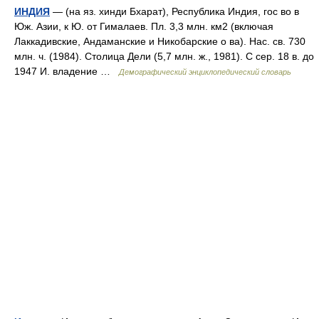
ИНДИЯ
— (на яз. хинди Бхарат), Республика Индия, гос во в
Юж. Азии, к Ю. от Гималаев. Пл. 3,3 млн. км2 (включая
Лаккадивские, Андаманские и Никобарские о ва). Нас. св. 730
млн. ч. (1984). Столица Дели (5,7 млн. ж., 1981). С сер. 18 в. до
1947 И. владение …
Демографический энциклопедический словарь