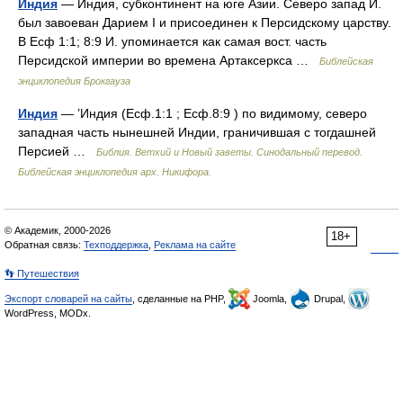
Индия
— Индия, субконтинент на юге Азии. Северо запад И.
был завоеван Дарием I и присоединен к Персидскому царству.
В Есф 1:1; 8:9 И. упоминается как самая вост. часть
Персидской империи во времена Артаксеркса …
Библейская
энциклопедия Брокгауза
Индия
— ’Индия (Есф.1:1 ; Есф.8:9 ) по видимому, северо
западная часть нынешней Индии, граничившая с тогдашней
Персией …
Библия. Ветхий и Новый заветы. Синодальный перевод.
Библейская энциклопедия арх. Никифора.
© Академик, 2000-2026
18+
Обратная связь:
Техподдержка
,
Реклама на сайте
👣 Путешествия
Экспорт словарей на сайты
, сделанные на PHP,
Joomla,
Drupal,
WordPress, MODx.