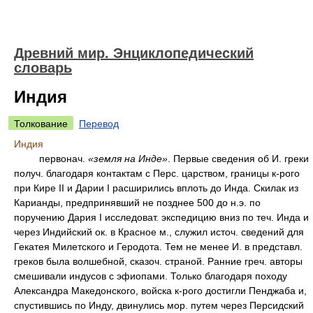
Древний мир. Энциклопедический
словарь
Индия
Толкование
Перевод
Индия
первонач.
«земля на Инде»
. Первые сведения об И. греки
получ. благодаря контактам с Перс. царством, границы к-рого
при Кире II и Дарии I расширились вплоть до Инда. Скилак из
Карианды, предпринявший не позднее 500 до н.э. по
поручению Дария I исследоват. экспедицию вниз по теч. Инда и
через Индийский ок. в Красное м., служил источ. сведений для
Гекатея Милетского и Геродота. Тем не менее И. в представл.
греков была волшебной, сказоч. страной. Ранние греч. авторы
смешивали индусов с эфиопами. Только благодаря походу
Александра Македонского, войска к-рого достигли Пенджаба и,
спустившись по Инду, двинулись мор. путем через Персидский