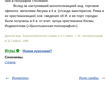
чем в географии Птолемея.
Вслед за наступившей монополизацией инд. торговли
эфиопск. жителями Аксума в 4 в. (отсюда заинтересов. Рима в
их христианизации) нов. сведения об И. и ее порт. городах
были получены в 6 в. от егип. купца-христианина Космы
Индикоплова (
«Христианская топография»
).
Древний мир. Энциклопедический словарь в 2-х томах. — М.: Центрполиграф
.
В. Д. Гладкий
.
1998
.
Игры ⚽
Нужна курсовая?
Синонимы
:
страна
Индиктион
Индо-скифы